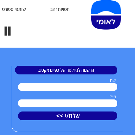
חסויות זהב
שותפי ספורט
הרשמה לניוזלטר של כפיים אקטיב
שם
מייל
שלח/י >>