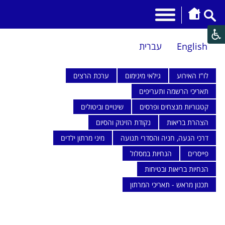
English
עברית
לו"ז האירוע
גילאי מינימום
ערכת הרצים
תאריכי הרשמה ותעריפים
קטגוריות מנצחים ופרסים
שינויים וביטולים
הצהרת בריאות
נקודת הזינוק והסיום
דרכי הגעה, חניה והסדרי תנועה
מיני מרתון ילדים
פייסרים
הנחיות במסלול
הנחיות בריאות ובטיחות
תכנון מראש - תאריכי המרתון