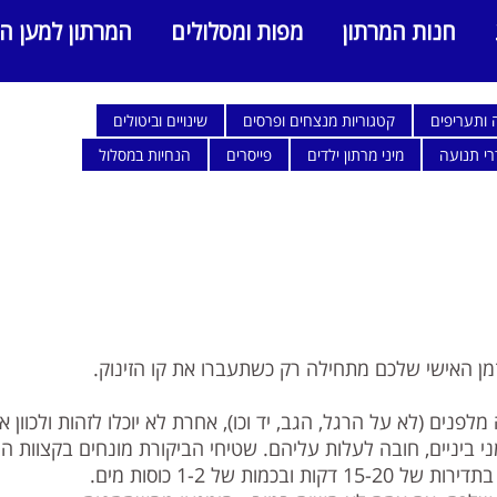
חנות המרתון
מפות ומסלולים
המרתון למען ה
 ותעריפים
קטגוריות מנצחים ופרסים
שינויים וביטולים
רי תנועה
מיני מרתון ילדים
פייסרים
הנחיות במסלול
זמן האישי שלכם מתחילה רק כשתעברו את קו הזינוק.
פנים (לא על הרגל, הגב, יד וכו), אחרת לא יוכלו לזהות ולכוון א
ני ביניים, חובה לעלות עליהם. שטיחי הביקורת מונחים בקצוות המ
ת של 1-2 כוסות מים.