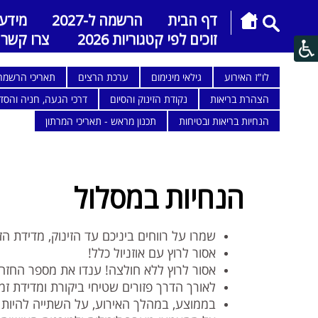
דף הבית
הרשמה ל-2027
מידע
זוכים לפי קטגוריות 2026
צרו קשר
לו"ז האירוע
גילאי מינימום
ערכת הרצים
תאריכי הרשמה
הצהרת בריאות
נקודת הזינוק והסיום
דרכי הגעה, חניה והסד
הנחיות בריאות ובטיחות
תכנון מראש - תאריכי המרתון
הנחיות במסלול
שמרו על רווחים ביניכם עד הזינוק, מדידת ה
אסור לרוץ עם אוזניול כלל!
אסור לרוץ ללא חולצה! ענדו את מספר החזה מל
לאורך הדרך פזורים שטיחי ביקורת ומדידת זמ
בממוצע, במהלך האירוע, על השתייה להיות בתדירות של 15-20 דקות ובכמו