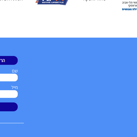
הרש
שם
מייל