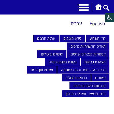
English
עברית
לו"ז האירוע
גילאי מינימום
ערכת הרצים
תאריכי הרשמה ותעריפים
קטגוריות מנצחים ופרסים
שינויים וביטולים
הצהרת בריאות
נקודת הזינוק והסיום
דרכי הגעה, חניה והסדרי תנועה
מיני מרתון ילדים
פייסרים
הנחיות במסלול
הנחיות בריאות ובטיחות
תכנון מראש - תאריכי המרתון