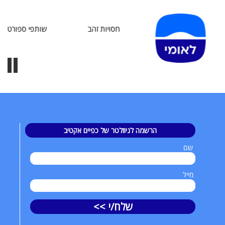
חסויות זהב
שותפי ספורט
הרשמה לניוזלטר של כפיים אקטיב
שם
מייל
שלח/י >>