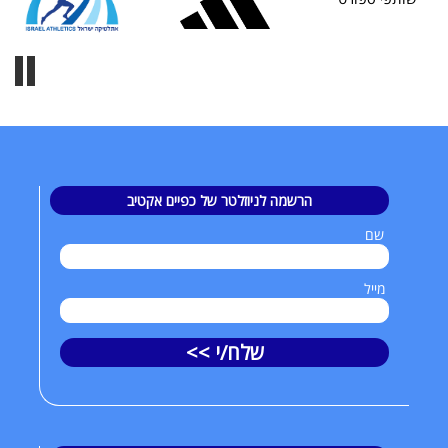
הרשמה לניוזלטר של כפיים אקטיב
שם
מייל
שלח/י >>