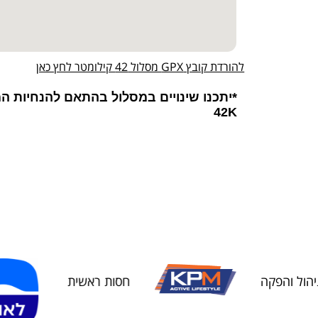
להורדת קובץ GPX מסלול 42 קילומטר לחץ כאן
*יתכנו שינויים במסלול בהתאם להנחיות ה
42K
הפקה
חסות ראשית