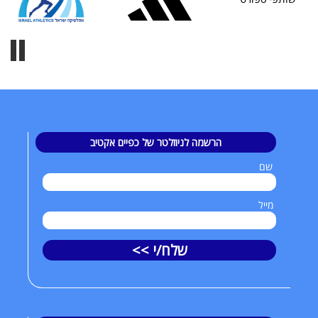
הרשמה לניוזלטר של כפיים אקטיב
שם
מייל
שלח/י >>