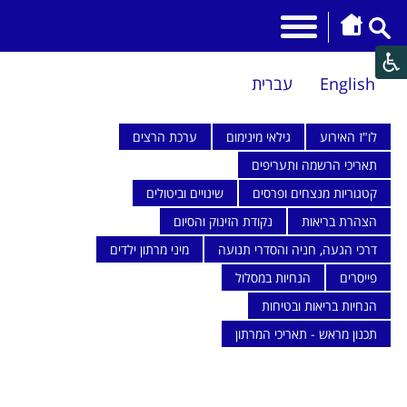
English
עברית
לו"ז האירוע
גילאי מינימום
ערכת הרצים
תאריכי הרשמה ותעריפים
קטגוריות מנצחים ופרסים
שינויים וביטולים
הצהרת בריאות
נקודת הזינוק והסיום
דרכי הגעה, חניה והסדרי תנועה
מיני מרתון ילדים
פייסרים
הנחיות במסלול
הנחיות בריאות ובטיחות
תכנון מראש - תאריכי המרתון